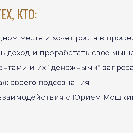
Х, КТО:
дном месте и хочет роста в проф
ть доход и проработать свое мыш
иентами и их “денежными” запрос
аж своего подсознания
о взаимодействия с Юрием Мошк